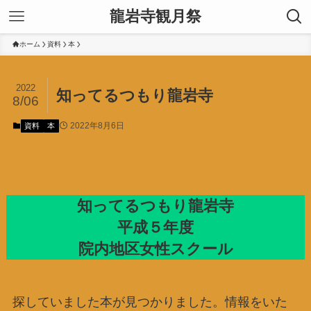
龍岩寺観月祭
ホーム
資料
本
2022
知ってるつもり龍岩寺
8/06
2022年8月6日
資料
本
知ってるつもり龍岩寺
平成５年度
院内地区女性スクール
探していました本が見つかりました。情報をいた