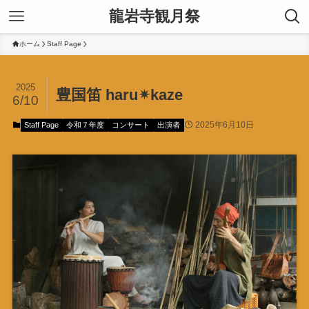
龍岩寺観月祭
ホーム
Staff Page
2025
豊国笛 haru✴︎kaze
6/10
2025年6月10日
Staff Page
令和７年度
コンサート
出演者